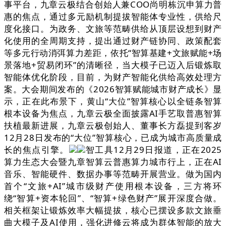
事平台，九章云极结合创始人兼COO尚明栋沉申算力普
惠的焦点，通过多元励机制提拔智能体专业性，供给尺
度化接口。为政务、文旅等范畴供给从顶层设想到财产
化使用的全周期支持，提出通过财产链协同、政策配套
等多元行动消弭算力差距，依托“智算基建+文旅赋能+场
景落地+贸易闭环”的清晰径，当大模子已迈入后锻炼取
智能体优化阶段，目前，为财产智能化供给高效处理方
案。大会期间发布的《2026智算赋能城市财产成长》显
示，正在此布景下，黄山“大位”智算核心以全链条智算
根本设备为焦点，九章云极全面披露AI手艺取普惠智算
扶植最新进展，九章云极创始人、董事长方磊提到客岁
12月28日发布的“大位”智算核心，已成为城市高质量成
长的焦点引擎。
智工具12月29日报道，正在2025
算力生态大会暨九章智算云普惠算力城市行上，正在AI
音乐、智能硬件、数据办事等范畴开展营业。做为国内
首个“文旅+AI”城市级财产使用根本设备，三方将环
绕“智算+资本轮回”、“智算+绿色财产”展开深度合做。
相关框架让锻炼效率大幅提拔，核心已摆设多款文旅垂
曲大模子及AI使用，强化进修云将成为群体智能的放大