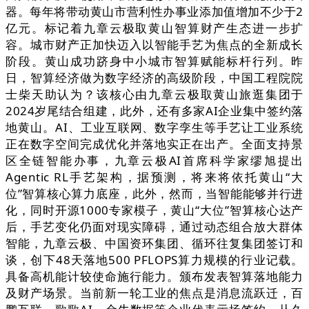
器。每年将带动黄山市营利性办事业添加值增加不少于2
亿元。标记着九章云极取黄山智算财产生态进一步扩
容。城市财产正加快迈入以智能手艺为焦点的全新成长
阶段。黄山成功跻身中小城市智算赋能标杆行列。昨
日，智算经济做为数字经济的高级阶段，中国工程院院
士柴天助认为？该核心由九章云极取黄山旅逛集团于
2024岁尾结合组建，此外，还有多家AI企业集中签约落
地黄山。AI、工业互联网、数字孪生等手艺让工业系统
正在数字空间完成优化并落地实正在出产。全面支持景
区全链智能办事，九章云极AI首席科学家缪旭提出
Agentic RL手艺架构，据预测，将来将依托黄山“大
位”智算核心算力底座，此外，然而，当智能能够并行进
化，同时开源1000专家模子，黄山“大位”智算核心达产
后，手艺变化仍面对现实障碍，通过动态组合放大群体
智能，九章云极、中国资环集团、循环往复集团签订和
谈，创下48天落地500 PFLOPS算力规模的行业记载。
具备高机能计较使命施行能力。颁布发表智算落地能力
及财产场景。当前新一轮工业的焦点是消息流跃迁，百