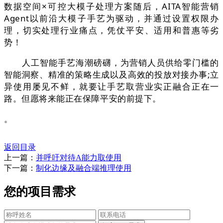
数据空间×可控大模子处理方案随后，AITA智能营销
Agent以前沿大模子手艺为驱动，并通过设置权限办
理，切实处理行业痛点，凭仗平安、适用和普惠等劣
势！
人工智能手艺海潮磅礴，为营销人员供给零门槛的
智能洞察、精准的策略生成以及高效的投放对接办事;立
异使用屡见不鲜，就要让手艺取营业实正融合正在一
路。但愿将来能正在保障平安的前提下。
。
返回目录
上一篇：
并呼吁对待A能力取使用
下一篇：
制化边缘及融合端推理使用
您的项目需求