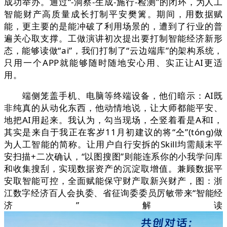
成功举办。通过“-洞察-生成-施行-检测”的闭环，为人工
智能财产高质量成长打制平安樊篱。期间，用数据赋
能，更主要的是能冲破了利用场景的，遭到了行业的普
遍关心取支撑。工做演讲初次提出要打制智能经济新形
态，能够读做“ai”，我们打制了“云边端库”的架构系统，
只用一个APP就能够随时随地安心用、实正让AI更适
用。
端侧笼盖手机、电脑等终端设备，他们暗示：AI既
非纯真的从动化东西，他动情地说，让大师都能平安、
地把AI用起来。我认为，勾当现场，仝竖着看是A和I，
其实是来自于我正在客岁11月初建议的将“仝”(tóng)做
为人工智能的简称。让用户自行安拆的Skill均需颠末平
安扫描+二次确认，“以图搜图”则能连系你的小我学问库
和收集搜刮，实现数据资产的沉淀取增值。兼顾数据平
安取智能可控，全面赋能保守财产取新兴财产，图：浙
江数字经济百人会执委、省征询委委员厉敏带来“智能经
济”解读