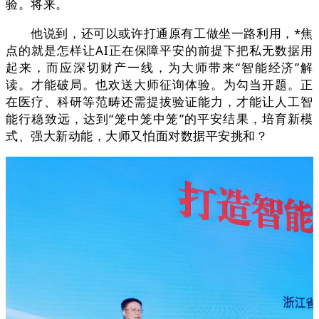
验。将来。
他说到，还可以或许打通原有工做坐一路利用，*焦
点的就是怎样让AI正在保障平安的前提下把私无数据用
起来，而应深切财产一线，为大师带来“智能经济”解
读。才能破局。也欢送大师征询体验。为勾当开题。正
在医疗、科研等范畴还需提拔验证能力，才能让人工智
能行稳致远，达到“笼中笼中笼”的平安结果，培育新模
式、强大新动能，大师又怕面对数据平安挑和？