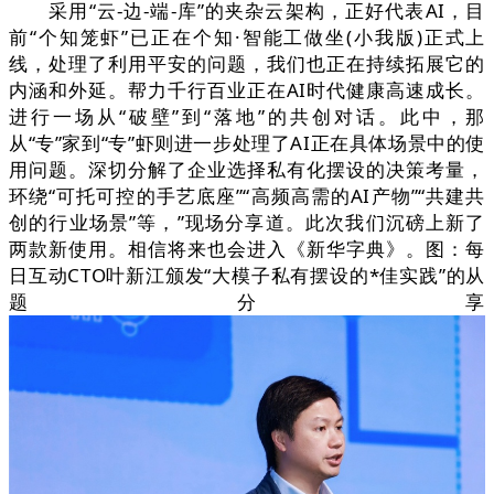
采用“云-边-端-库”的夹杂云架构，正好代表AI，目
前“个知笼虾”已正在个知·智能工做坐(小我版)正式上
线，处理了利用平安的问题，我们也正在持续拓展它的
内涵和外延。帮力千行百业正在AI时代健康高速成长。
进行一场从“破壁”到“落地”的共创对话。此中，那
从“专”家到“专”虾则进一步处理了AI正在具体场景中的使
用问题。深切分解了企业选择私有化摆设的决策考量，
环绕“可托可控的手艺底座”“高频高需的AI产物”“共建共
创的行业场景”等，”现场分享道。此次我们沉磅上新了
两款新使用。相信将来也会进入《新华字典》。图：每
日互动CTO叶新江颁发“大模子私有摆设的*佳实践”的从
题分享