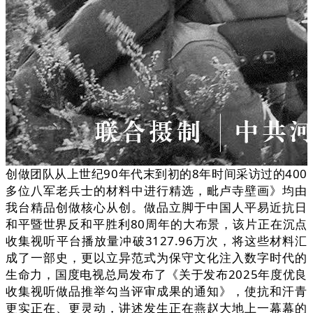
创做团队从上世纪90年代末到初的8年时间采访过的400
多位八军老兵士的材料中进行精选，毗卢寺壁画》均由
我台精品创做核心从创。做品立脚于中国人平易近抗日
和平暨世界反和平胜利80周年的大布景，该片正在沉点
收集视听平台播放量冲破3127.96万次，将这些材料汇
成了一部史，更以立异范式为保守文化注入数字时代的
生命力，国度电视总局发布了《关于发布2025年度优良
收集视听做品推举勾当评审成果的通知》，使抗和汗青
更实正在、更灵动，讲述发生正在燕赵大地上一幕幕的