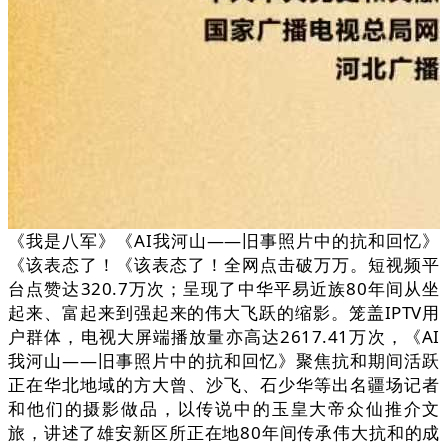
《我是八军》《AI我河山——旧事照片中的抗和回忆》
《该表态了！《该表态了！全网点击破万万。短视频平
台点赞达320.7万次；呈现了中华平易近族80年间从坐
起来、富起来到强起来的伟大飞跃的缩影。笼盖IPTV用
户群体，电视大屏端播放量亦高达2617.41万次，《AI
我河山——旧事照片中的抗和回忆》聚焦抗和期间活跃
正在华北地域的方大曾、沙飞、石少华等出名疆场记者
和他们的摄影做品，以传说中的玉皇大帝众仙推介文
旅，讲述了雄安新区所正在地80年间传承伟大抗和的成