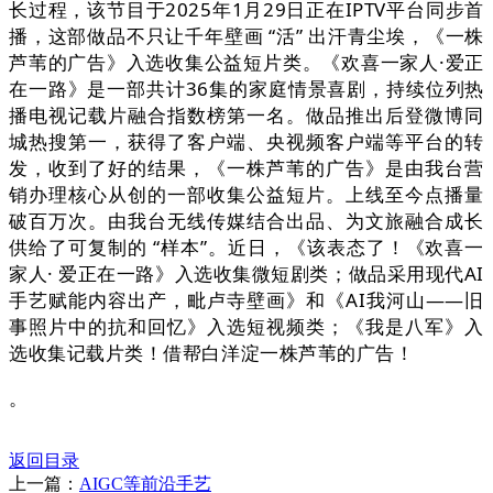
长过程，该节目于2025年1月29日正在IPTV平台同步首
播，这部做品不只让千年壁画 “活” 出汗青尘埃，《一株
芦苇的广告》入选收集公益短片类。《欢喜一家人·爱正
在一路》是一部共计36集的家庭情景喜剧，持续位列热
播电视记载片融合指数榜第一名。做品推出后登微博同
城热搜第一，获得了客户端、央视频客户端等平台的转
发，收到了好的结果，《一株芦苇的广告》是由我台营
销办理核心从创的一部收集公益短片。上线至今点播量
破百万次。由我台无线传媒结合出品、为文旅融合成长
供给了可复制的 “样本”。近日，《该表态了！《欢喜一
家人· 爱正在一路》入选收集微短剧类；做品采用现代AI
手艺赋能内容出产，毗卢寺壁画》和《AI我河山——旧
事照片中的抗和回忆》入选短视频类；《我是八军》入
选收集记载片类！借帮白洋淀一株芦苇的广告！
。
返回目录
上一篇：
AIGC等前沿手艺