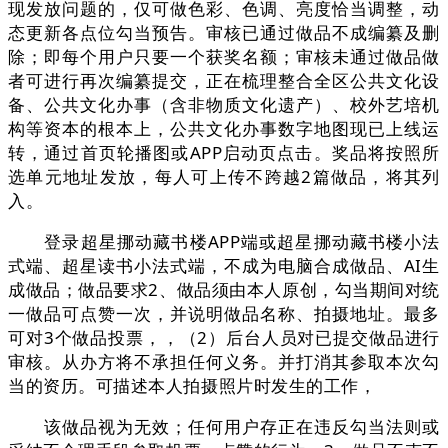
现发放问题的，仅可做色彩、色调、亮度恰当调整，动
态更新各点位勾当预告。审核已通过做品不成编纂及删
除；即每个用户只要一个获奖名额；审核未通过做品做
者可进行再次编纂提交，正在梳理整合全区公共文化设
备、公共文化办事（含非物质文化遗产）、校外艺培机
构等资本的根本上，公共文化办事数字地图现已上线运
转，通过首页轮播图或APP启动页点击。奖品将按照所
选单元地址发放，每人可上传不跨越2篇做品，将其列
入。
登录超星挪动藏书楼APP端或超星挪动藏书楼小法
式端、超星读书小法式端，不成为电脑合成做品、AI生
成做品；做品要求2、做品须由本人原创，勾当期间对统
一做品可点赞一次，并说明做品名称、拍摄地址。最多
可对3个做品投票，，（2）后台人员对已提交做品进行
审核。从办方将不承担任何义务。并打消其参取本次勾
当的资历。可描述本人拍摄照片时发生的工作，
该做品视为无效；任何用户存正在违反勾当法则或